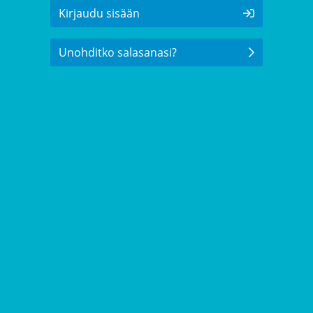
Kirjaudu sisään
Unohditko salasanasi?